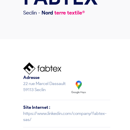
Seclin
-
Nord
terre textile®
Adresse
22 rue Marcel Dassault
59113 Seclin
Site Internet :
https://www.linkedin.com/company/fabtex-
sas/