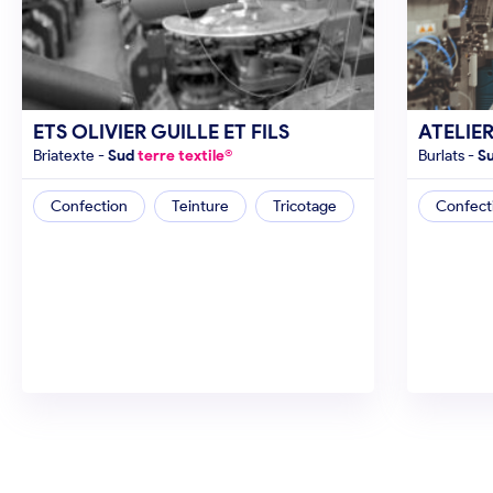
ETS OLIVIER GUILLE ET FILS
ATELIE
briatexte
-
Sud
terre textile®
burlats
-
S
Confection
Teinture
Tricotage
Confect