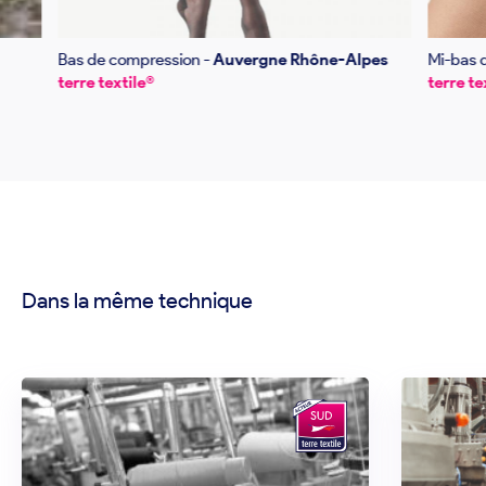
Bas de compression -
Auvergne Rhône-Alpes
Mi-bas 
terre textile®
terre te
Dans la même technique