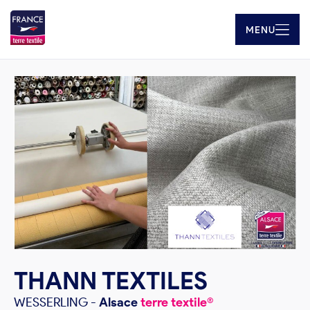
MENU
THANN TEXTILES
WESSERLING
-
Alsace
terre textile®