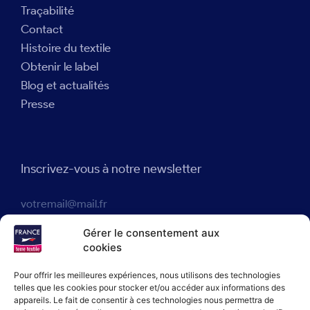
Traçabilité
Contact
Histoire du textile
Obtenir le label
Blog et actualités
Presse
Inscrivez-vous à notre newsletter
Gérer le consentement aux
J'accepte que France terre textile® enregistre mon adresse
cookies
e-mail dans le but de m'envoyer des actualités en accord avec
notre politique de confidentialité.
Pour offrir les meilleures expériences, nous utilisons des technologies
telles que les cookies pour stocker et/ou accéder aux informations des
appareils. Le fait de consentir à ces technologies nous permettra de
JE M'INSCRIS