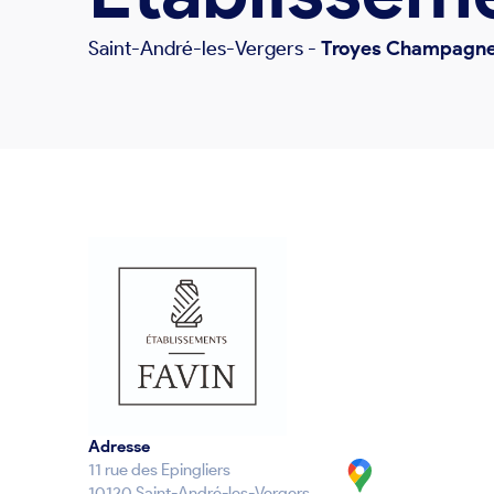
Saint-André-les-Vergers
-
Troyes Champagn
Adresse
11 rue des Epingliers
10120 Saint-André-les-Vergers