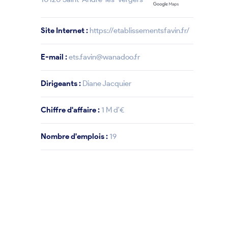
Site Internet :
https://etablissementsfavin.fr/
E-mail :
ets.favin@wanadoo.fr
Dirigeants :
Diane Jacquier
Chiffre d'affaire :
1 M d'€
Nombre d'emplois :
19