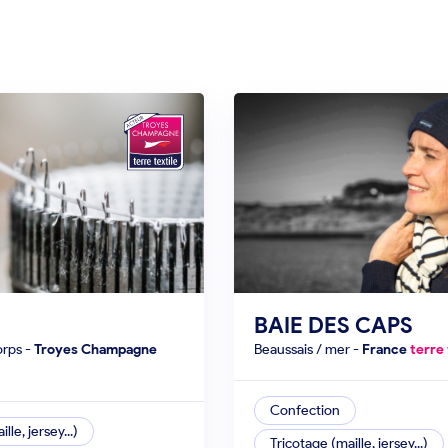
BAIE DES CAPS
orps
-
Troyes Champagne
beaussais / mer
-
France
terre 
Confection
lle, jersey...)
Tricotage (maille, jersey...)