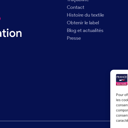
Contact
Histoire du textile
®
Obtenir le label
ation
Blog et actualités
Presse
Pour of
les coo
consent
comport
consent
caracté