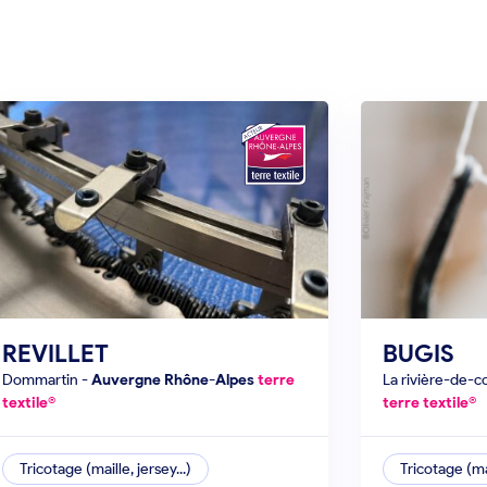
REVILLET
BUGIS
dommartin
-
Auvergne Rhône-Alpes
terre
la rivière-de-c
textile®
terre textile®
Tricotage (maille, jersey...)
Tricotage (mai