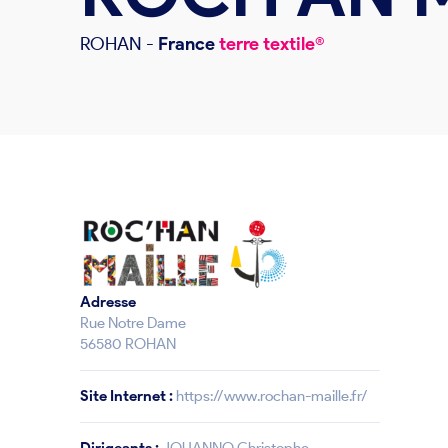
ROHAN
-
France
terre textile®
Adresse
Rue Notre Dame
56580 ROHAN
Site Internet :
https://www.rochan-maille.fr/