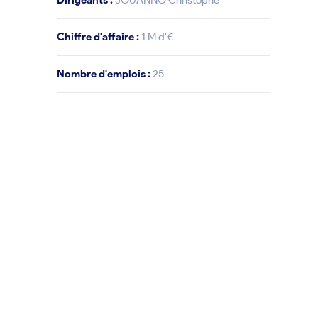
Dirigeants :
JOUANNO Christophe
Chiffre d'affaire :
1 M d'€
Nombre d'emplois :
25