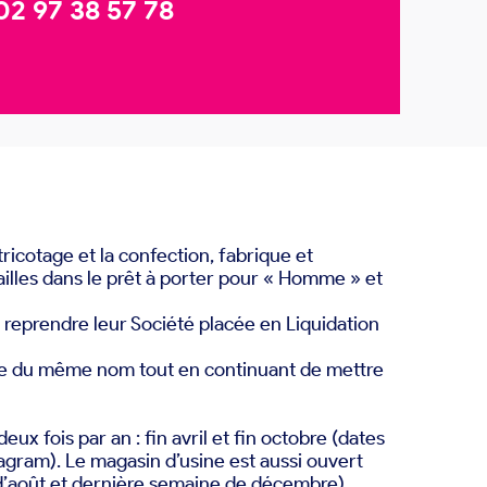
02 97 38 57 78
tricotage et la confection, fabrique et
les dans le prêt à porter pour « Homme » et
 reprendre leur Société placée en Liquidation
ue du même nom tout en continuant de mettre
ux fois par an : fin avril et fin octobre (dates
tagram). Le magasin d’usine est aussi ouvert
 d’août et dernière semaine de décembre).