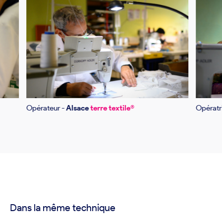
Opérateur -
Alsace
terre textile®
Opératr
Dans la même technique