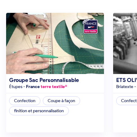
Groupe Sac Personnalisable
ETS OLI
étupes
-
France
terre textile®
briatexte
-
Confection
Coupe à façon
Confect
finition et personnalisation