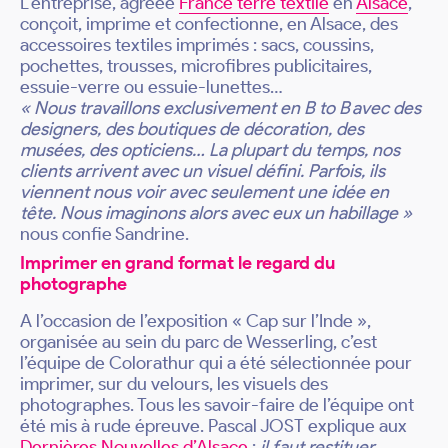
L’entreprise, agréée
France terre textile
en
Alsace
,
conçoit, imprime et confectionne, en Alsace, des
accessoires textiles imprimés : sacs, coussins,
pochettes, trousses, microfibres publicitaires,
essuie-verre ou essuie-lunettes…
« Nous travaillons exclusivement en B to B avec des
designers, des boutiques de décoration, des
musées, des opticiens… La plupart du temps, nos
clients arrivent avec un visuel défini. Parfois, ils
viennent nous voir avec seulement une idée en
tête. Nous imaginons alors avec eux un habillage »
nous confie Sandrine.
Imprimer en grand format le regard du
photographe
A l’occasion de l’exposition « Cap sur l’Inde »,
organisée au sein du parc de Wesserling, c’est
l’équipe de Colorathur qui a été sélectionnée pour
imprimer, sur du velours, les visuels des
photographes. Tous les savoir-faire de l’équipe ont
été mis à rude épreuve. Pascal JOST explique aux
Dernières Nouvelles d’Alsace
:
il faut restituer