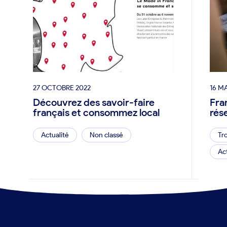
27 OCTOBRE 2022
16 M
Découvrez des savoir-faire
Fra
français et consommez local
rés
Actualité
Non classé
Tr
Ac