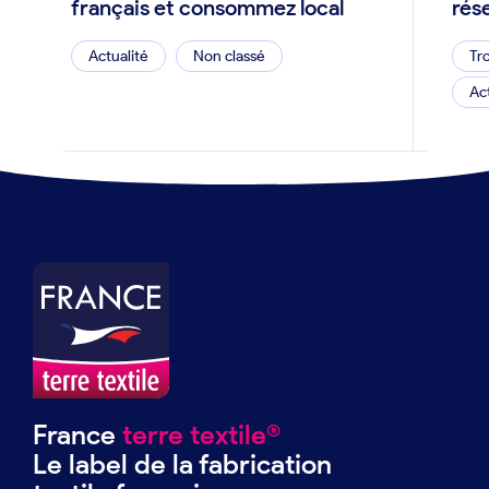
français et consommez local
rés
Actualité
Non classé
Tr
Ac
France
terre textile®
Le label de la fabrication