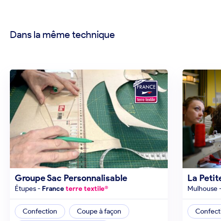
Dans la même technique
Groupe Sac Personnalisable
La Peti
étupes
-
France
terre textile®
mulhouse
Confection
Coupe à façon
Confect