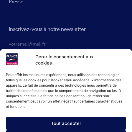
Presse
Inscrivez-vous à notre newsletter
J'accepte que France terre textile® enregistre mon adresse
Gérer le consentement aux
e-mail dans le but de m'envoyer des actualités en accord avec
cookies
notre politique de confidentialité.
Pour offrir les meilleures expériences, nous utilisons des technologies
telles que les cookies pour stocker et/ou accéder aux informations des
appareils. Le fait de consentir à ces technologies nous permettra de
JE M'INSCRIS
traiter des données telles que le comportement de navigation ou les ID
uniques sur ce site. Le fait de ne pas consentir ou de retirer son
consentement peut avoir un effet négatif sur certaines caractéristiques
et fonctions.
Tout accepter
Politique de confidentialité
Politique de cookies