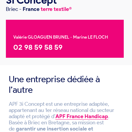
Briec
-
France
terre textile®
Valérie GLOAGUEN BRUNEL - Marine LE FLOCH
02 98 59 58 59
Une entreprise dédiée à
l’autre
APF 3i Concept est une entreprise adaptée,
appartenant au 1er réseau national du secteur
adapté et protégé d’
APF France Handicap
.
Basée à Briec en Bretagne, sa mission est
de
garantir une insertion sociale et