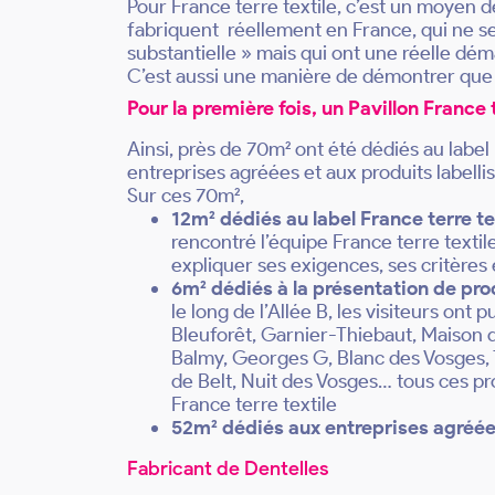
Pour France terre textile, c’est un moyen d
fabriquent réellement en France, qui ne s
substantielle » mais qui ont une réelle d
C’est aussi une manière de démontrer que c
Pour la première fois, un Pavillon France 
Ainsi, près de 70m² ont été dédiés au label 
entreprises agréées et aux produits labellis
Sur ces 70m²,
12m² dédiés au label France terre te
rencontré l’équipe France terre textil
expliquer ses exigences, ses critères 
6m² dédiés à la présentation de prod
le long de l’Allée B, les visiteurs ont
Bleuforêt, Garnier-Thiebaut, Maison 
Balmy, Georges G, Blanc des Vosges, T
de Belt, Nuit des Vosges… tous ces pro
France terre textile
52m² dédiés aux entreprises agréé
Fabricant de Dentelles