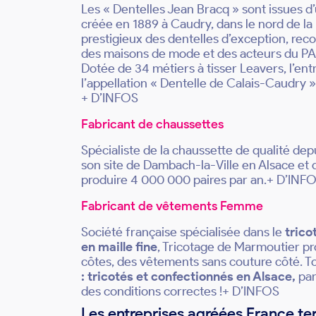
Les « Dentelles Jean Bracq » sont issues d’u
créée en 1889 à Caudry, dans le nord de la 
prestigieux des dentelles d’exception, rec
des maisons de mode et des acteurs du PAP
Dotée de 34 métiers à tisser Leavers, l’en
l’appellation « Dentelle de Calais-Caudry »
+ D’INFOS
Fabricant de chaussettes
Spécialiste de la chaussette de qualité de
son site de Dambach-la-Ville en Alsace et
produire 4 000 000 paires par an.+ D’INF
Fabricant de vêtements Femme
Société française spécialisée dans le
trico
en maille fine
, Tricotage de Marmoutier pr
côtes, des vêtements sans couture côté. To
: tricotés et confectionnés en Alsace,
par
des conditions correctes !+ D’INFOS
Les entreprises agréées France ter