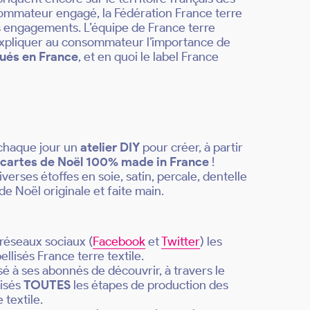
onsommateur engagé, la Fédération France terre
es engagements. L’équipe de France terre
r expliquer au consommateur l’importance de
qués en France
, et en quoi le label France
 chaque jour un
atelier DIY
pour créer, à partir
s
cartes de Noël 100% made in France
!
iverses étoffes en soie, satin, percale, dentelle
de Noël originale et faite main.
s réseaux sociaux (
Facebook
et
Twitter
) les
ellisés France terre textile.
é à ses abonnés de découvrir, à travers le
lisés
TOUTES
les étapes de production des
 textile.