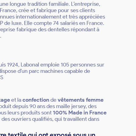
ne longue tradition familiale. L’entreprise,
France, crée et fabrique pour ses clients
onnues internationalement et très appréciées
 de luxe. Elle compte 74 salariés en France.
treprise fabrique des dentelles répondant à
.
puis 1924, Labonal emploie 105 personnes sur
 dispose d’un parc machines capable de
OS
tage
et la
confection
de
vêtements femme
oduit depuis 90 ans des maille jersey, des
us leurs produits sont
100% Made in France
 des ouvriers qualifiés, qui travaillent dans
re textile qui ont exposé sous un