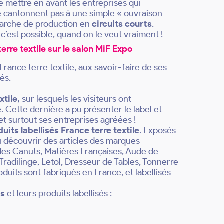
e mettre en avant les entreprises qui
e cantonnent pas à une simple « ouvraison
émarche de production en
circuits courts
.
’est possible, quand on le veut vraiment !
terre textile sur le salon MiF Expo
France terre textile, aux savoir-faire de ses
és.
xtile,
sur lesquels les visiteurs ont
e. Cette dernière a pu présenter le label et
et surtout ses entreprises agréées !
uits labellisés France terre textile
. Exposés
 pu découvrir des articles des marques
des Canuts, Matières Françaises, Aude de
radilinge, Letol, Dresseur de Tables, Tonnerre
duits sont fabriqués en France, et labellisés
es
et leurs produits labellisés :