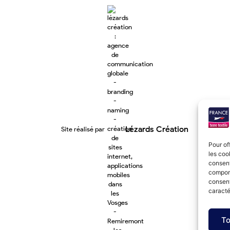
Lézards
Création
Site réalisé par
Pour of
les coo
consent
comport
consent
caracté
To