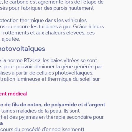
e, le carbone est agrémenté lors de l’étape de
tissés pour fabriquer des parois hautement
rotection thermique dans les véhicules
ins ou encore les turbines à gaz. Grâce à leurs
ux frottements et aux chaleurs élevées, ces
 ajoutée.
photovoltaïques
la norme RT2012, les baies vitrées se sont
ais pour pouvoir diminuer la gène générée par
lisés à partir de cellules photovoltaïques.
tration lumineuse et thermique du soleil sur
ent médical
e de fils de coton, de polyamide et d’argent
aines maladies de la peau. Ils sont
t et des pyjamas en thérapie secondaire pour
ma
 cours du procédé d’ennoblissement)