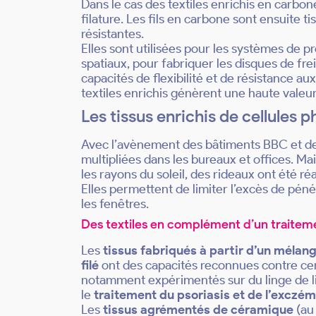
Dans le cas des textiles enrichis en carbon
filature. Les fils en carbone sont ensuite 
résistantes.
Elles sont utilisées pour les systèmes de p
spatiaux, pour fabriquer les disques de fre
capacités de flexibilité et de résistance a
textiles enrichis génèrent une haute valeur
Les tissus enrichis de cellules 
Avec l’avènement des bâtiments BBC et de 
multipliées dans les bureaux et offices. M
les rayons du soleil, des rideaux ont été réa
Elles permettent de limiter l’excès de péné
les fenêtres.
Des textiles en complément d’un traitem
Les
tissus fabriqués à partir d’un mélang
filé
ont des capacités reconnues contre cert
notamment expérimentés sur du linge de li
le
traitement du psoriasis et de l’exczé
Les
tissus agrémentés de céramique
(au