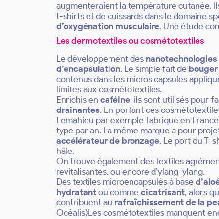
augmenteraient la température cutanée. Ils 
t-shirts et de cuissards dans le domaine sp
d’oxygénation musculaire
. Une étude com
Les dermotextiles ou cosmétotextiles
Le développement des
nanotechnologies
d’encapsulation
. Le simple fait de
bouger
contenus dans les micros capsules appliquées 
limites aux cosmétotextiles.
Enrichis en
caféine
, ils sont utilisés pour
drainantes
. En portant ces cosmétotextil
Lemahieu par exemple fabrique en France 
type par an. La même marque a pour proje
accélérateur de bronzage
. Le port du T-s
hâle.
On trouve également des textiles agrément
revitalisantes, ou encore d’ylang-ylang.
Des textiles microencapsulés à base
d’alo
hydratant
ou comme
cicatrisant
, alors q
contribuent au
rafraîchissement de la pe
Océalis)Les cosmétotextiles manquent enco