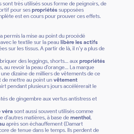
sont très utilisés sous forme de peignoirs, de
ortif pour ses
propriétés
supposées
plète est en cours pour prouver ces effets.
a permis la mise au point du procédé
avec le textile sur la peau
libère les actifs
sur les tissus. A partir de là, il n’y a plus de
 fabriquer des leggings, shorts… aux
propriétés
es, au revoir la peau d’orange… La marque
une dizaine de milliers de vêtements de ce
t de mettre au point un
vêtement
hirt pendant plusieurs jours accélérerait le
és de gingembre aux vertus antistress et
é véra
sont aussi souvent utilisés comme
ue d’autres matières, à base de
menthol
,
au
après son échauffement (Damart
re de tenue dans le temps. Ils perdent de