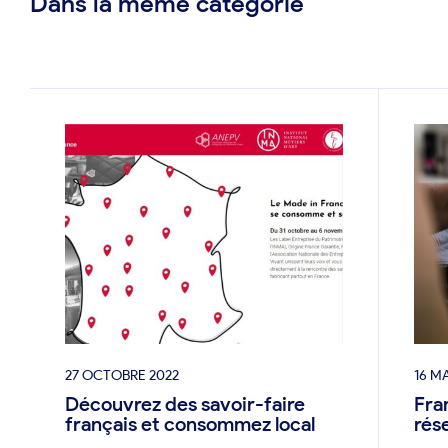
Dans la même catégorie
27 OCTOBRE 2022
16 M
Découvrez des savoir-faire
Fra
français et consommez local
rés