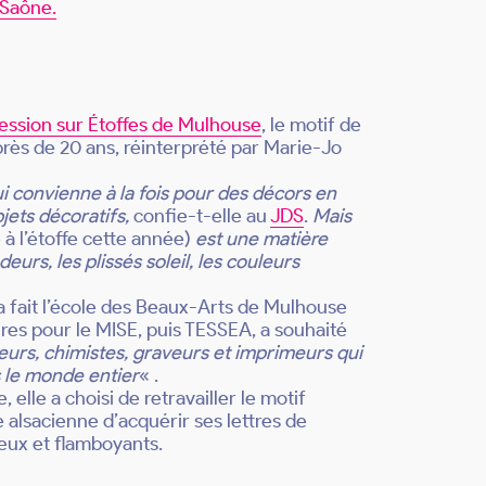
-Saône.
ession sur Étoffes de Mulhouse
, le motif de
près de 20 ans, réinterprété par Marie-Jo
i convienne à la fois pour des décors en
jets décoratifs,
confie-t-elle au
JDS
.
Mais
 à l’étoffe cette année)
est une matière
urs, les plissés soleil, les couleurs
 a fait l’école des Beaux-Arts de Mulhouse
ires pour le MISE, puis TESSEA, a souhaité
teurs, chimistes, graveurs et imprimeurs qui
s le monde entier
« .
elle a choisi de retravailler le motif
e alsacienne d’acquérir ses lettres de
reux et flamboyants.