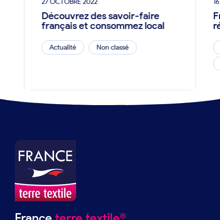
27 OCTOBRE 2022
16
Découvrez des savoir-faire
F
français et consommez local
r
Actualité
Non classé
France
terre textile®